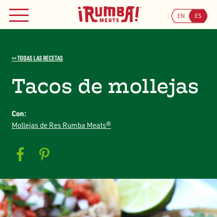
Skip
to
EN
ES
MENÚ
content
<< TODAS LAS RECETAS
Tacos de mollejas
Con:
Mollejas de Res Rumba Meats®