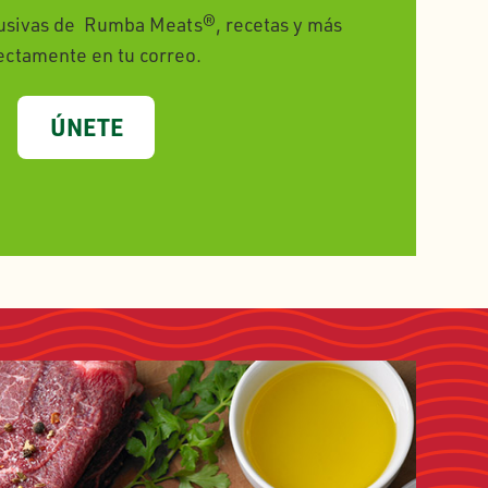
lusivas de Rumba Meats®, recetas y más
ectamente en tu correo.
ÚNETE