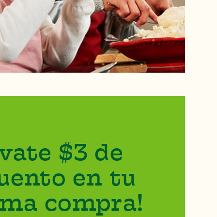
évate $3 de
uento en tu
ima compra!