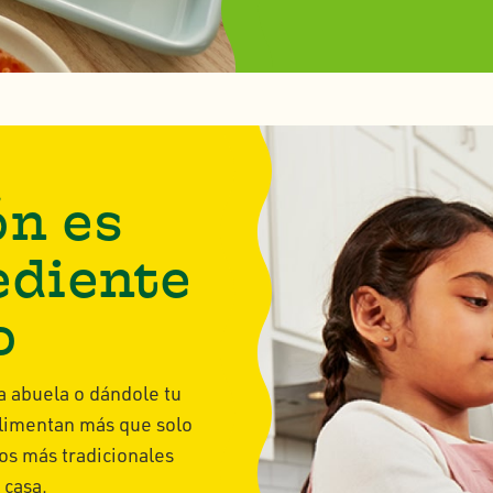
ón es
ediente
o
a abuela o dándole tu
 alimentan más que solo
los más tradicionales
 casa.