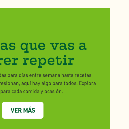
as que vas a
rer repetir
as para días entre semana hasta recetas
esionan, aquí hay algo para todos. Explora
 para cada comida y ocasión.
VER MÁS