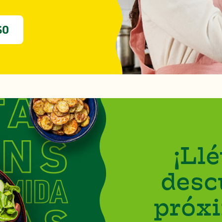
SO
¡Ll
desc
próx