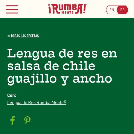
Skip
to
EN
ES
MENÚ
content
<< TODAS LAS RECETAS
Lengua de res en
salsa de chile
guajillo y ancho
Con:
Lengua de Res Rumba Meats®