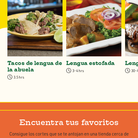
Tacos de lengua de
Lengua estofada
Len
la abuela
3-4 hrs
30-
3.5 hrs
Encuentra tus favoritos
Consigue los cortes que se te antojan en una tienda cerca de