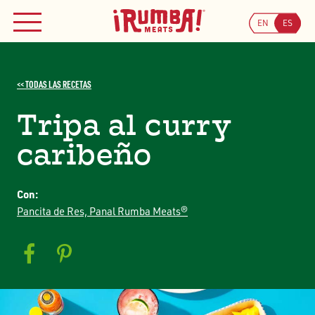
DÓNDE COMPRAR
Skip
to
EN
ES
MENÚ
content
Busca
Buscar
<< TODAS LAS RECETAS
ÚNETE A NUESTRO PROGRAMA DE CUPONES
Tripa al curry
caribeño
Con:
Pancita de Res, Panal Rumba Meats®