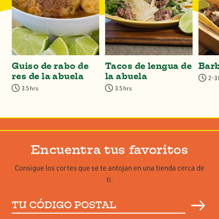
Guiso de rabo de
Tacos de lengua de
Bar
res de la abuela
la abuela
2-3
3.5 hrs
3.5 hrs
Encuentra tus favoritos
Consigue los cortes que se te antojan en una tienda cerca de
ti.
Tu
código