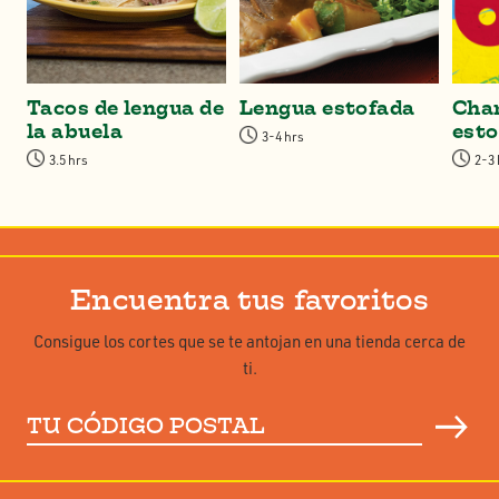
Tacos de lengua de
Lengua estofada
Cha
la abuela
esto
3-4 hrs
3.5 hrs
2-3
Encuentra tus favoritos
Consigue los cortes que se te antojan en una tienda cerca de
ti.
Tu
código
postal