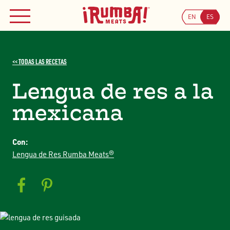
Skip
to
EN
ES
MENÚ
Busca
content
Buscar
ÚNETE A NUESTRO PROGRAMA DE CUPONES
<< TODAS LAS RECETAS
Lengua de res a la
mexicana
Con:
Lengua de Res Rumba Meats®