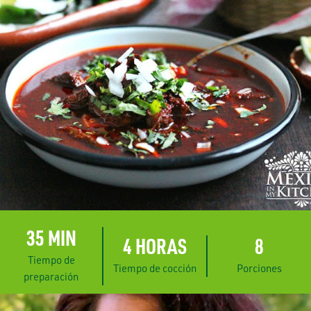
35 MIN
4 HORAS
8
Tiempo de
Tiempo de cocción
Porciones
preparación