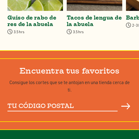
Guiso de rabo de
Tacos de lengua de
Bar
res de la abuela
la abuela
2-3
3.5 hrs
3.5 hrs
Encuentra tus favoritos
Consigue los cortes que se te antojan en una tienda cerca de
ti.
Tu
código
postal