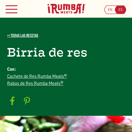
Skip
to
EN
ES
MENÚ
content
<< TODAS LAS RECETAS
Birria de res
Con:
Cachete de Res Rumba Meats®
Rabos de Res Rumba Meats®