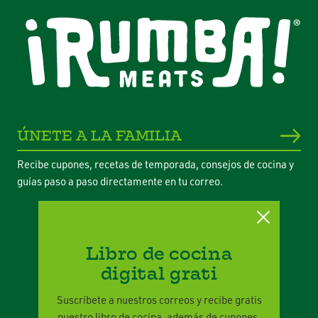
ÚNETE A LA FAMILIA
Recibe cupones, recetas de temporada, consejos de cocina y
guías paso a paso directamente en tu correo.
Libro de cocina
digital grati
Política de Privacidad
Términos Legales
Suscríbete a nuestros correos y recibe gratis
nuestro libro de cocina, además de cupones,