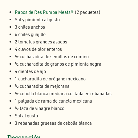
Rabos de Res Rumba Meats®
(2 paquetes)
Sal y pimienta al gusto
3 chiles anchos
6 chiles guajillo
2 tomates grandes asados
4 clavos de olor enteros
½ cucharadita de semillas de comino
½ cucharadita de granos de pimienta negra
4 dientes de ajo
1 cucharadita de orégano mexicano
½ cucharadita de mejorana
½ cebolla blanca mediana cortada en rebanadas
1 pulgada de rama de canela mexicana
½ taza de vinagre blanco
Sal al gusto
3 rebanadas gruesas de cebolla blanca
Decoración