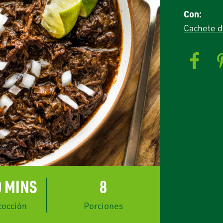
Con:
Cachete 
0 MINS
8
cocción
Porciones