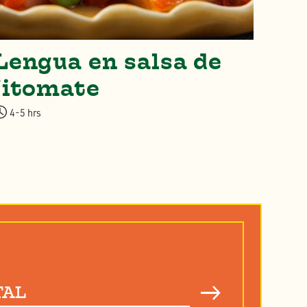
Lengua en salsa de
Ba
jitomate
de
4-5 hrs
4 hr