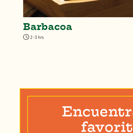
a
Barbacoa
2-3 hrs
Encuentr
favori