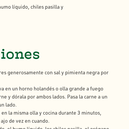
o líquido, chiles pasilla y
ciones
 res generosamente con sal y pimienta negra por
iva en un horno holandés o olla grande a fuego
rne y dórala por ambos lados. Pasa la carne a un
un lado.
o en la misma olla y cocina durante 3 minutos,
 ajo de vez en cuando.
do, el humo líquido, los chiles pasilla, el orégano