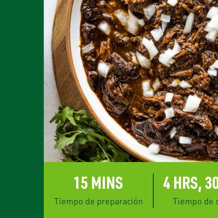
rest
15 MINS
4 HRS, 3
Tiempo de preparación
Tiempo de 