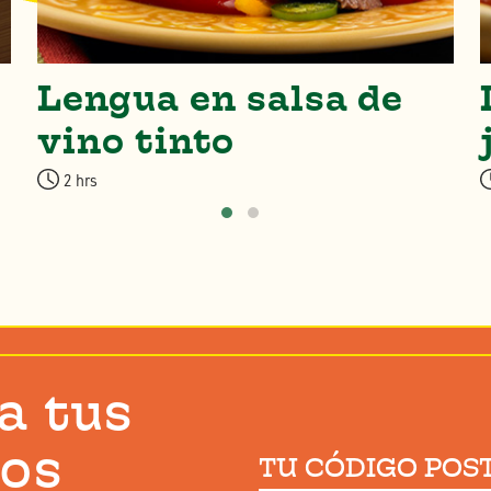
Lengua en salsa de
vino tinto
2 hrs
a tus
tos
Tu