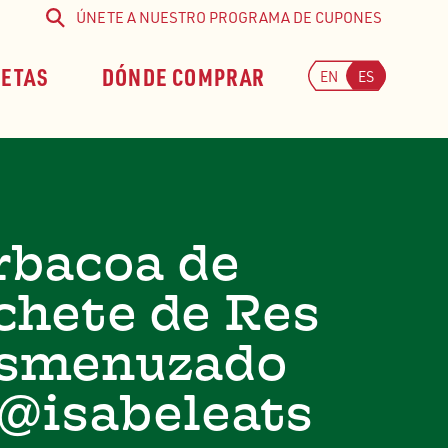
ÚNETE A NUESTRO PROGRAMA DE CUPONES
Buscar
CETAS
DÓNDE COMPRAR
EN
ES
rbacoa de
chete de Res
smenuzado
 @isabeleats