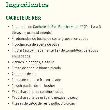
Ingredientes
CACHETE DE RES:
1 paquete de
Cachete de Res Rumba Meats®
(De 1½ a 3
libras aproximadamente)
4 rebanadas de tocino de corte grueso, en cubos
1 cucharada de aceite de oliva
1 libra (aproximadamente 12) de tomatillos, pelados y
enjuagados
2 chiles jalapeños, sin tallo
1 taza de cebolla blanca picada
2 dientes de ajo
1 taza de cilantro fresco picado
1 cucharadita de sal kosher
½ cucharadita de comino molido
½ cucharadita de orégano mexicano seco
4 tazas de caldo de res o pollo, divididas