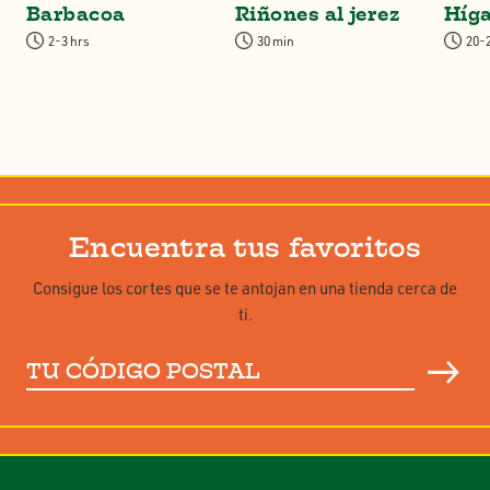
Barbacoa
Riñones al jerez
Híga
2-3 hrs
30 min
20-
Encuentra tus favoritos
Consigue los cortes que se te antojan en una tienda cerca de
ti.
Tu
código
postal