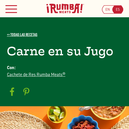
Busca
Skip
Buscar
to
EN
ES
MENÚ
ÚNETE A NUESTRO PROGRAMA DE CUPONES
content
<< TODAS LAS RECETAS
Carne en su Jugo
Con:
Cachete de Res Rumba Meats®