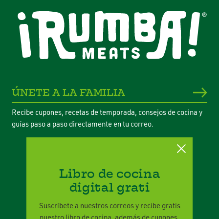
ÚNETE A LA FAMILIA
Recibe cupones, recetas de temporada, consejos de cocina y
guías paso a paso directamente en tu correo.
Libro de cocina
digital grati
Política de Privacidad
Términos Legales
Suscríbete a nuestros correos y recibe gratis
nuestro libro de cocina, además de cupones,