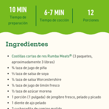
10 MIN
6-7 MIN
12
Tiempo de
Tiempo de cocción
Porciones
preparación
Ingredientes
Costillas cortas de res Rumba Meats®
(3 paquetes,
aproximadamente 3 libras)
¾ taza de jugo de piña
⅓ taza de salsa de soya
¼ taza de salsa Worcestershire
¼ taza de jugo de limón fresco
½ taza de azúcar morena
1 porción (1 pulgada) de jengibre fresco, pelado y picado
1 diente de ajo pelado
2 cucharadita de comino molido