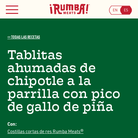
DÓNDE COMPRAR
Skip
to
EN
ES
MENÚ
content
Busca
Buscar
ÚNETE A NUESTRO PROGRAMA DE CUPONES
<< TODAS LAS RECETAS
Tablitas
ahumadas de
chipotle a la
parrilla con pico
de gallo de piña
Con:
Costillas cortas de res Rumba Meats®